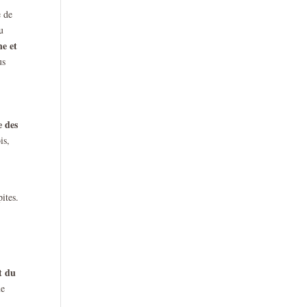
e de
u
he et
us
e des
is,
ites.
t du
ue