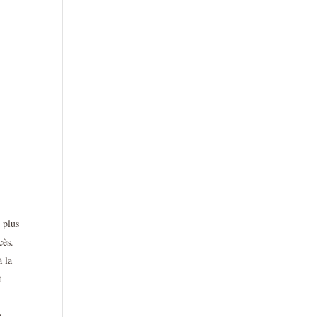
 plus
cès.
à la
t
e