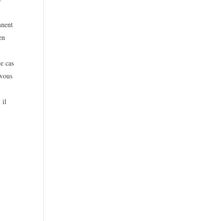
nnent
en
ce cas
 vous
 il