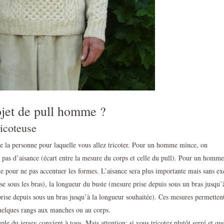
jet de pull homme ?
ricoteuse
e la personne pour laquelle vous allez tricoter. Pour un homme mince, on
u pas d’aisance (écart entre la mesure du corps et celle du pull). Pour un homme
e pour ne pas accentuer les formes. L’aisance sera plus importante mais sans ex
se sous les bras), la longueur du buste (mesure prise depuis sous un bras jusqu’
prise depuis sous un bras jusqu’à la longueur souhaitée). Ces mesures permetten
 quelques rangs aux manches ou au corps.
le du jersey convient à tous. Mais attention: si vous tricotez plutôt serré et qu