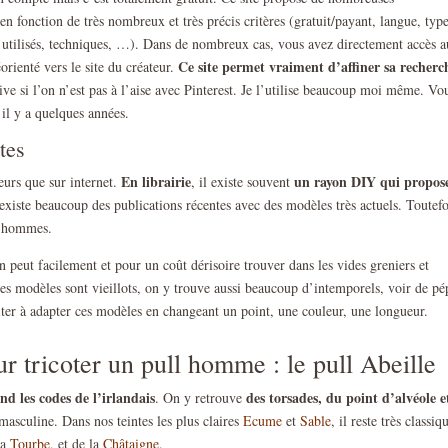
en fonction de très nombreux et très précis critères (gratuit/payant, langue, typ
ls utilisés, techniques, …). Dans de nombreux cas, vous avez directement accès a
Ce site permet vraiment d’affiner sa recherc
orienté vers le site du créateur.
ative si l’on n’est pas à l’aise avec Pinterest. Je l’utilise beaucoup moi même. Vo
 il y a quelques années.
tes
En librairie
un rayon DIY qui propos
urs que sur internet.
, il existe souvent
existe beaucoup des publications récentes avec des modèles très actuels. Toutefo
x hommes.
n peut facilement et pour un coût dérisoire trouver dans les vides greniers et
les modèles sont vieillots, on y trouve aussi beaucoup d’intemporels, voir de pép
siter à adapter ces modèles en changeant un point, une couleur, une longueur.
 tricoter un pull homme : le pull Abeille
 les codes de l’irlandais
des torsades, du point d’alvéole e
. On y retrouve
masculine. Dans nos teintes les plus claires
Ecume
et
Sable
, il reste très classiq
la
Tourbe
, et de la
Châtaigne
.