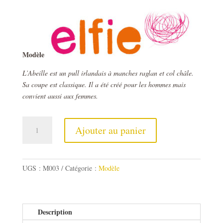
Modèle
L’Abeille est un pull irlandais à manches raglan et col châle.
Sa coupe est classique. Il a été créé pour les hommes mais
convient aussi aux femmes.
quantité
Ajouter au panier
de
Modèle
Abeille
homme
UGS :
M003
Catégorie :
Modèle
Description