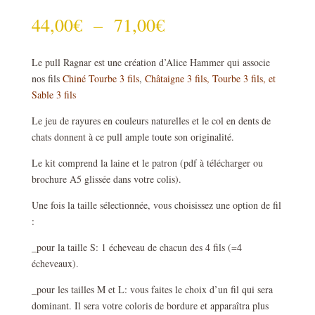
Plage
44,00
€
–
71,00
€
de
prix :
Le pull Ragnar est une création d’Alice Hammer qui associe
44,00€
nos fils
Chiné Tourbe 3 fils
,
Châtaigne 3 fils
, Tourbe 3 fils,
et
à
Sable 3 fils
71,00€
Le jeu de rayures en couleurs naturelles et le col en dents de
chats donnent à ce pull ample toute son originalité.
Le kit comprend la laine et le patron (pdf à télécharger ou
brochure A5 glissée dans votre colis).
Une fois la taille sélectionnée, vous choisissez une option de fil
:
_pour la taille S: 1 écheveau de chacun des 4 fils (=4
écheveaux).
_pour les tailles M et L: vous faites le choix d’un fil qui sera
dominant. Il sera votre coloris de bordure et apparaîtra plus