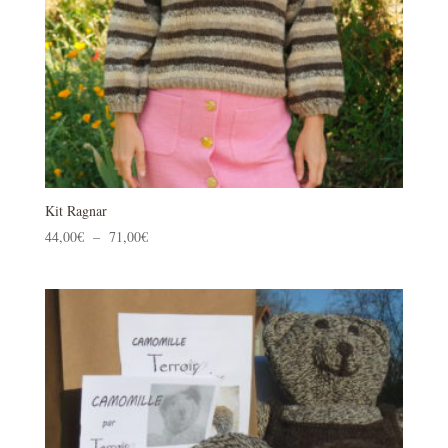
Kit Ragnar
Plage
44,00
€
–
71,00
€
de
prix :
44,00€
à
71,00€