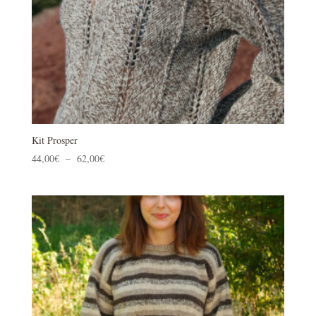
Kit Prosper
Plage
44,00
€
–
62,00
€
de
prix :
44,00€
à
62,00€