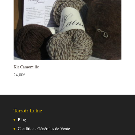
Kit Camomille
24,00
€
Terroir Laine
Blog
Conditions Générales de Vente